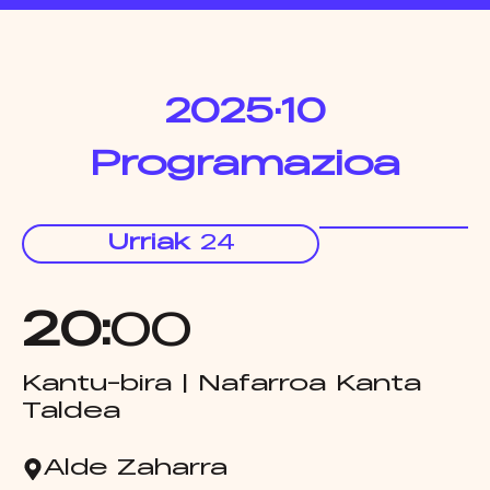
2025·10
Programazioa
Urriak
24
20:
00
Kantu-bira | Nafarroa Kanta
Taldea
Alde Zaharra