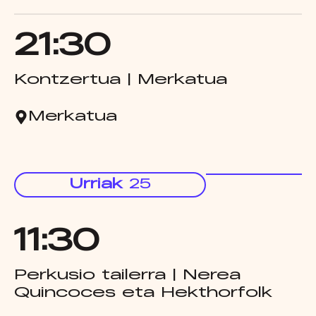
21:30
Kontzertua | Merkatua
Merkatua
Urriak
25
11:30
Perkusio tailerra | Nerea
Quincoces eta Hekthorfolk