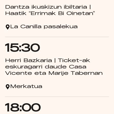
Dantza ikuskizun ibiltaria |
Haatik “Errimak Bi Oinetan”
La Canilla pasalekua
15:30
Herri Bazkaria | Ticket-ak
eskuragarri daude Casa
Vicente eta Marije Tabernan
Merkatua
18:00