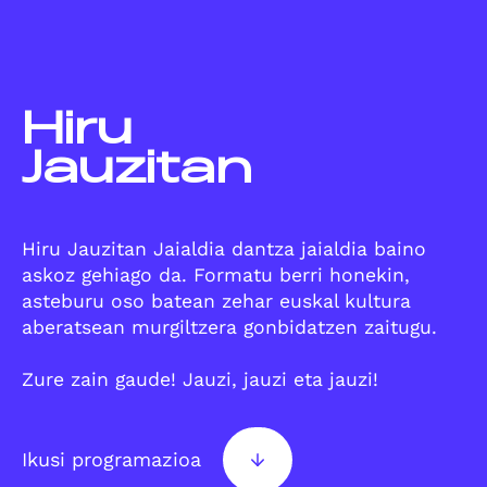
Hiru
Jauzitan
Hiru Jauzitan Jaialdia dantza jaialdia baino
askoz gehiago da. Formatu berri honekin,
asteburu oso batean zehar euskal kultura
aberatsean murgiltzera gonbidatzen zaitugu.
Zure zain gaude! Jauzi, jauzi eta jauzi!
Ikusi programazioa