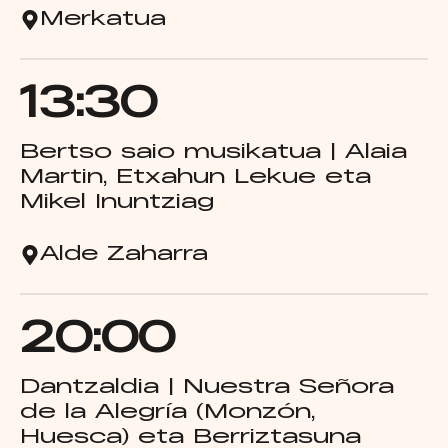
Merkatua
13:30
Bertso saio musikatua | Alaia
Martin, Etxahun Lekue eta
Mikel Inuntziag
Alde Zaharra
20:00
Dantzaldia | Nuestra Señora
de la Alegría (Monzón,
Huesca) eta Berriztasuna