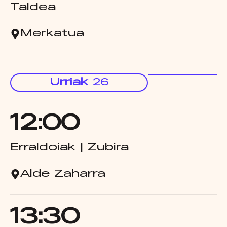
Taldea
Merkatua
Urriak
26
12:00
Erraldoiak | Zubira
Alde Zaharra
13:30