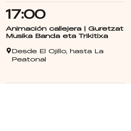
17:00
Animación callejera | Guretzat
Musika Banda eta Trikitixa
Desde El Ojillo, hasta La
Peatonal
18:00
Concurso de irrintzi y soka-
tira