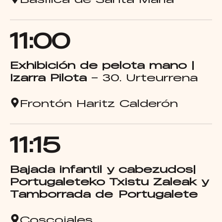
Basílica de Santa Maria
11:00
Exhibición de pelota mano
|
Izarra Pilota
– 30. Urteurrena
Frontón Haritz Calderón
11:15
Bajada infantil y cabezudos|
Portugaleteko Txistu Zaleak y
Tamborrada de Portugalete
Coscojales